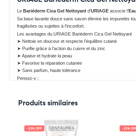
Le
Bariéderm Cica Gel Nettoyant
d’
URIAGE
associe l’
Eau
Sa base lavante douce sans savon élimine les impuretés tout en
fragilisées ou sujettes à l’inconfort.
Les avantages du URIAGE Bariéderm Cica Gel Nettoyant
➤ Nettoie en douceur et respecte l’équilibre cutané
➤ Purifie grâce à l’action du cuivre et du zinc
➤ Apaise et hydrate la peau
➤ Favorise la réparation cutanée
➤ Sans parfum, haute tolérance
Pensez-y :
✔ Pour découvrir nos offres et promotions du moment,
clique
✔ Suivez-nous sur TikTok –
cliquez ici
✔ Rejoignez-nous sur Instagram –
Produits similaires
cliquez ici
-33% OFF
-33% OF