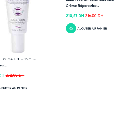
Crème Réparatrice...
210,67
DH
316,00
DH
AJOUTER AU PANIER
 Baume LCE – 15 ml –
ur...
DH
232,00
DH
JOUTER AU PANIER