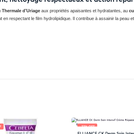
 Thermale d’Uriage
aux propriétés apaisantes et hydratantes, au
cu
 respectant le film hydrolipidique. Il contribue à assainir la peau et 
z ici
F
-33% OFF
ELLIANCE CK Derm Soin Inten