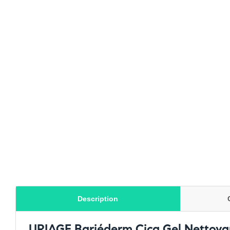
Description
URIAGE Bariéderm Cica Gel Nettoyan