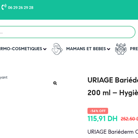
06 29 26 29 28
DERMO-COSMETIQUES
MAMANS ET BEBES
PRE
URIAGE Bariéd
200 ml – Hygiè
-54% OFF
115,91
DH
252,50
URIAGE Bariéderm Cic