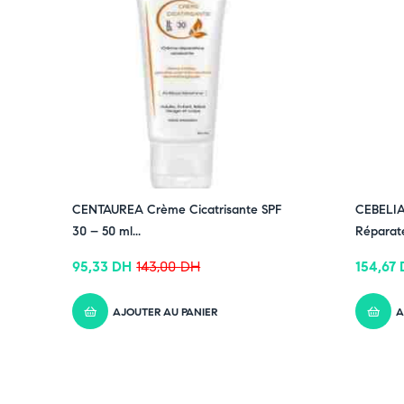
CENTAUREA Crème Cicatrisante SPF
CEBELIA
30 – 50 ml...
Réparate
95,33
DH
143,00
DH
154,67
AJOUTER AU PANIER
A