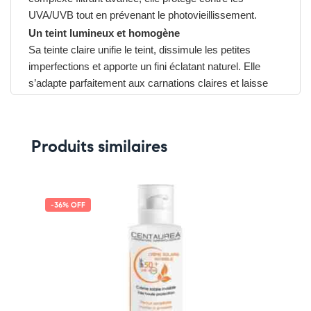
UVA/UVB tout en prévenant le photovieillissement.
Un teint lumineux et homogène
Sa teinte claire unifie le teint, dissimule les petites
imperfections et apporte un fini éclatant naturel. Elle
s’adapte parfaitement aux carnations claires et laisse
une peau lisse et radieuse.
Hydratation et confort
Enrichie en
eau thermale d’Uriage
et en
vitamine E
,
Produits similaires
cette crème hydrate et apaise la peau tout en renforçant
sa barrière naturelle, pour un confort optimal tout au long
de la journée.
Avantages du URIAGE Bariésun Crème Teintée Claire
-36% OFF
➤ Protection solaire très haute SPF50+ contre
UVA/UVB
➤ Teinte claire pour un teint unifié et lumineux
➤ Texture légère, confortable et non grasse
➤ Hydrate et apaise grâce à l’eau thermale d’Uriage
Pensez-y :