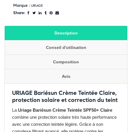
Marque :
URIAGE
Share:
Description
Conseil d'utilisation
Composition
Avis
URIAGE Bariésun Crème Teintée Claire,
protection solaire et correction du teint
La
Uriage Bariésun Crème Teintée SPF50+ Claire
combine une protection solaire très haute performance
avec une correction teintée légère. Grâce à son
complexe filtrant avancé, elle protège contre les