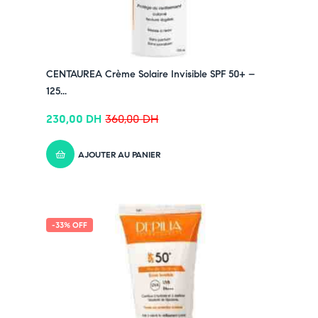
✔ Pour découvrir nos offres et promotions du
moment,
cliquez ici
✔ Suivez-nous sur TikTok –
cliquez ici
✔ Rejoignez-nous sur Instagram –
cliquez ici
CENTAUREA Crème Solaire Invisible SPF 50+ –
125...
230,00
DH
360,00
DH
AJOUTER AU PANIER
-33% OFF