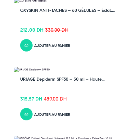
➤ Préserve l’hydratation et le confort de la peau
-36% OFF
➤ Texture crémeuse et onctueuse
OXYSKIN ANTI-TACHES – 60 GÉLULES – Éclat,...
➤ Adaptée à toute la famille
➤ Parfum délicat et agréable
212,00
DH
330,00
DH
Pensez-y :
✔ Pour découvrir nos offres et promotions du
AJOUTER AU PANIER
moment,
cliquez ici
✔ Suivez-nous sur TikTok –
cliquez ici
✔ Rejoignez-nous sur Instagram –
cliquez ici
-35% OFF
URIAGE Depiderm SPF50 – 30 ml – Haute...
315,57
DH
489,00
DH
AJOUTER AU PANIER