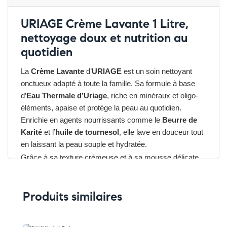
URIAGE Crème Lavante 1 Litre,
nettoyage doux et nutrition au
quotidien
La
Crème Lavante
d’
URIAGE
est un soin nettoyant
onctueux adapté à toute la famille. Sa formule à base
d’
Eau Thermale d’Uriage
, riche en minéraux et oligo-
éléments, apaise et protège la peau au quotidien.
Enrichie en agents nourrissants comme le
Beurre de
Karité
et l’
huile de tournesol
, elle lave en douceur tout
en laissant la peau souple et hydratée.
Grâce à sa texture crémeuse et à sa mousse délicate,
elle procure une sensation de confort immédiat et
préserve l’équilibre cutané, même des peaux les plus
Produits similaires
sensibles.
Les avantages du URIAGE Crème Lavante 1 Litre
➤ Nettoie en douceur visage, corps et cheveux