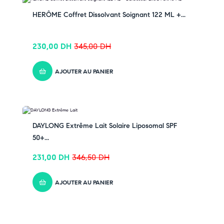
-33% OFF
HERÔME Coffret Dissolvant Soignant 122 ML +...
230,00
DH
345,00
DH
AJOUTER AU PANIER
-33% OFF
DAYLONG Extrême Lait Solaire Liposomal SPF
50+...
231,00
DH
346,50
DH
AJOUTER AU PANIER