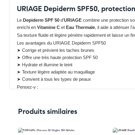
URIAGE Depiderm SPF50, protection 
Le
Depiderm SPF 50
d’
URIAGE
combine une protection sol
enrichi en
Vitamine C
et
Eau Thermale
, il aide à atténuer
Sa texture fluide et légère pénètre rapidement et laisse un fin
Les avantages du URIAGE Depiderm SPF50
➤ Corrige et prévient les taches brunes
➤ Offre une très haute protection SPF 50
➤ Hydrate et illumine le teint
➤ Texture légère adaptée au maquillage
➤ Convient à tous les types de peaux
Pensez-y :
✔ Pour découvrir nos offres et promotions du moment,
clique
✔ Suivez-nous sur TikTok –
cliquez ici
✔ Rejoignez-nous sur Instagram –
Produits similaires
cliquez ici