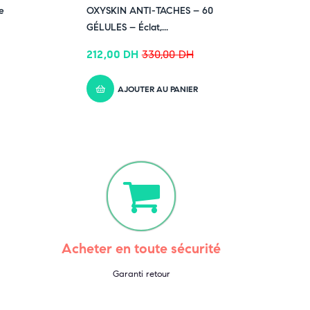
-36% OFF
e
OXYSKIN ANTI-TACHES – 60
GÉLULES – Éclat,...
212,00
DH
330,00
DH
AJOUTER AU PANIER
Acheter en toute sécurité
Garanti retour