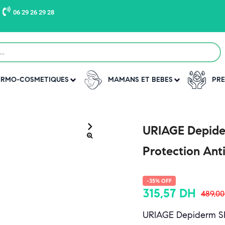
06 29 26 29 28
DERMO-COSMETIQUES
MAMANS ET BEBES
PRE
›
URIAGE Depide
Protection Ant
-35% OFF
315,57
DH
489,0
URIAGE Depiderm SPF