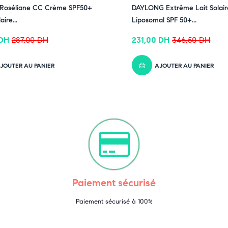
F
-33% OFF
Roséliane CC Crème SPF50+
DAYLONG Extrême Lait Solair
aire...
Liposomal SPF 50+...
DH
287,00
DH
231,00
DH
346,50
DH
JOUTER AU PANIER
AJOUTER AU PANIER
Paiement sécurisé
Paiement sécurisé à 100%