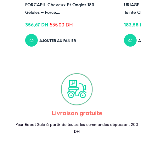
-33% OFF
-36% OF
FORCAPIL Cheveux Et Ongles 180
URIAGE 
Gélules – Force,...
Teinte Cl
356,67
DH
535,00
DH
183,58
AJOUTER AU PANIER
A
Livraison gratuite
Pour Rabat Salé à partir de toutes les commandes dépassant 200
DH