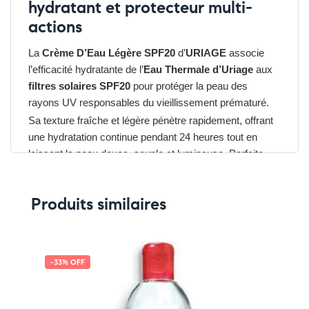
hydratant et protecteur multi-
actions
La
Crème D’Eau Légère SPF20
d’
URIAGE
associe
l’efficacité hydratante de l’
Eau Thermale d’Uriage
aux
filtres solaires SPF20
pour protéger la peau des
rayons UV responsables du vieillissement prématuré.
Sa texture fraîche et légère pénètre rapidement, offrant
une hydratation continue pendant 24 heures tout en
laissant la peau douce, souple et lumineuse. Parfaite
pour un usage quotidien, elle convient à tous types de
peaux, même sensibles.
Produits similaires
Les avantages du URIAGE Eau Thermale SPF20
Crème D’Eau Légère
➤ Hydratation 24H avec Eau Thermale d’Uriage
➤ Protection solaire SPF20 contre les UVA et UVB
-33% OFF
➤ Texture légère, rapidement absorbée
➤ Illumine et adoucit la peau
➤ Convient aux peaux sensibles