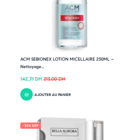
Pensez-y :
✔ Pour découvrir nos offres et promotions du
moment,
cliquez ici
✔ Suivez-nous sur TikTok –
cliquez ici
✔ Rejoignez-nous sur Instagram –
cliquez ici
ACM SEBIONEX LOTION MICELLAIRE 250ML –
Nettoyage...
142,71
DH
213,00
DH
AJOUTER AU PANIER
-33% OFF