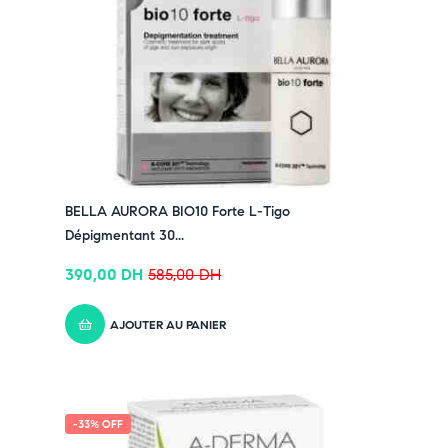
BELLA AURORA BIO10 Forte L-Tigo
Dépigmentant 30...
390,00
DH
585,00
DH
AJOUTER AU PANIER
-33% OFF