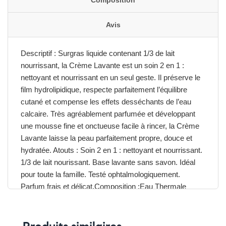
Composition
Avis
Descriptif : Surgras liquide contenant 1/3 de lait
nourrissant, la Crème Lavante est un soin 2 en 1 :
nettoyant et nourrissant en un seul geste. Il préserve le
film hydrolipidique, respecte parfaitement l’équilibre
cutané et compense les effets desséchants de l’eau
calcaire. Très agréablement parfumée et développant
une mousse fine et onctueuse facile à rincer, la Crème
Lavante laisse la peau parfaitement propre, douce et
hydratée. Atouts : Soin 2 en 1 : nettoyant et nourrissant.
1/3 de lait nourissant. Base lavante sans savon. Idéal
pour toute la famille. Testé ophtalmologiquement.
Parfum frais et délicat.Composition :Eau Thermale
d’Uriage – Base lavante douce sans savon – Glycérine
– Extrait d’Illipé – Actifs hydratants et surgraissants.
Sans paraben – Sans savon. Haute tolérance :