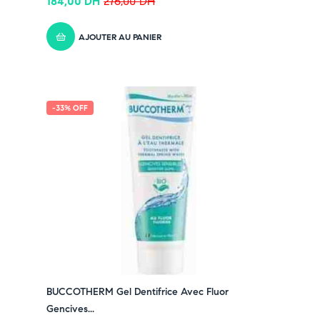
184,00
DH
276,00
DH
AJOUTER AU PANIER
-33% OFF
BUCCOTHERM Gel Dentifrice Avec Fluor
Gencives...