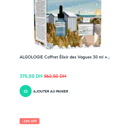
➤ Texture légère et agréable, adaptée à un usage
quotidien
Pensez-y :
✔ Pour découvrir nos offres et promotions du
moment,
cliquez ici
✔ Suivez-nous sur TikTok –
cliquez ici
✔ Rejoignez-nous sur Instagram –
cliquez ici
ALGOLOGIE Coffret Élixir des Vagues 30 ml +...
375,00
DH
562,50
DH
AJOUTER AU PANIER
-33% OFF