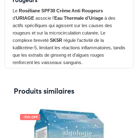
rougeurs
Le
Roséliane SPF30 Crème Anti Rougeurs
d’
URIAGE
associe l’
Eau Thermale d’Uriage
à des
actifs spécifiques qui agissent sur les causes des
rougeurs et sur la microcirculation cutanée. Le
complexe breveté
SK5R
régule l’activité de la
kallikréine-5, limitant les réactions inflammatoires, tandis
que les extraits de ginseng et d’algues rouges
renforcent les vaisseaux sanguins.
Grâce à son
SPF30
, cette crème protège également la
peau contre les rayons UVA/UVB, limitant ainsi
l’aggravation des rougeurs induites par le soleil.
Produits similaires
Les avantages du URIAGE Roséliane SPF30 Crème
Anti Rougeurs
➤ Réduit et prévient l’apparition des rougeurs
➤ Apaise les sensations d’échauffement et de
-33% OFF
tiraillement
➤ Protège contre les rayons UVA/UVB avec un SPF30
➤ Hydrate et renforce la barrière cutanée