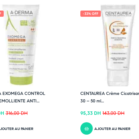
F
-33% OFF
A EXOMEGA CONTROL
CENTAUREA Crème Cicatrisan
MOLLIENTE ANTI...
30 – 50 ml...
DH
316,00
DH
95,33
DH
143,00
DH
JOUTER AU PANIER
AJOUTER AU PANIER