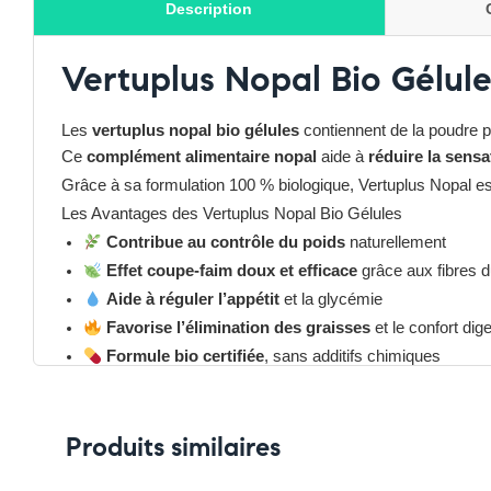
Description
Vertuplus Nopal Bio Gélule
Les
vertuplus nopal bio gélules
contiennent de la poudre 
Ce
complément alimentaire nopal
aide à
réduire la sensa
Grâce à sa formulation 100 % biologique, Vertuplus Nopal es
Les Avantages des Vertuplus Nopal Bio Gélules
Contribue au contrôle du poids
naturellement
Effet coupe-faim doux et efficace
grâce aux fibres d
Aide à réguler l’appétit
et la glycémie
Favorise l’élimination des graisses
et le confort dige
Formule bio certifiée
, sans additifs chimiques
Convient aux
végétariens et végans
Pensez-y
✔ Pour découvrir nos offres et promotions du moment,
cl
✔ Suivez-nous sur TikTok –
Produits similaires
cliquez ici
✔Rejoignez-nous sur Instagram –
cliquez ici