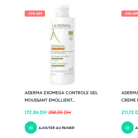
-33% OFF
-33% OF
ADERMA EXOMEGA CONTROLE GEL
ADERM
MOUSSANT EMOLLIENT...
CREME E
172,86
DH
258,00
DH
211,72
AJOUTER AU PANIER
A