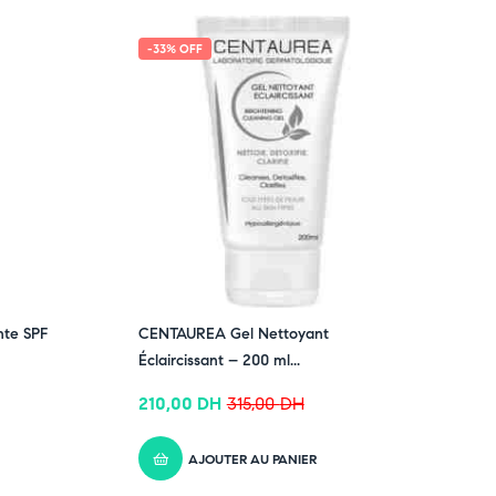
-33% OFF
te SPF
CENTAUREA Gel Nettoyant
Éclaircissant – 200 ml...
210,00
DH
315,00
DH
AJOUTER AU PANIER