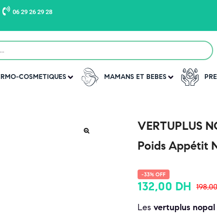
06 29 26 29 28
DERMO-COSMETIQUES
MAMANS ET BEBES
PRE
VERTUPLUS NO
Poids Appétit 
-33% OFF
132,00
DH
198,0
Les
vertuplus nopal 