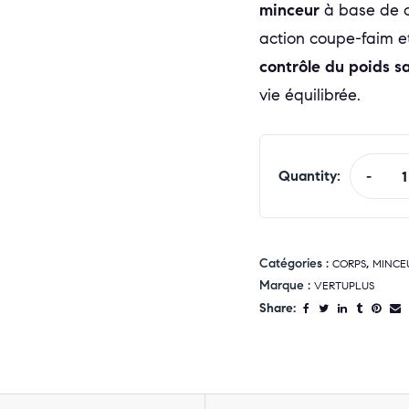
minceur
à base de c
action coupe-faim et
contrôle du poids s
vie équilibrée.
Quantity:
-
Catégories :
,
CORPS
MINCE
Marque :
VERTUPLUS
Share: