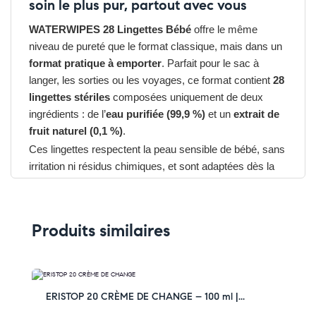
soin le plus pur, partout avec vous
WATERWIPES 28 Lingettes Bébé
offre le même
niveau de pureté que le format classique, mais dans un
format pratique à emporter
. Parfait pour le sac à
langer, les sorties ou les voyages, ce format contient
28
lingettes stériles
composées uniquement de deux
ingrédients : de l’
eau purifiée (99,9 %)
et un
extrait de
fruit naturel (0,1 %)
.
Ces lingettes respectent la peau sensible de bébé, sans
irritation ni résidus chimiques, et sont adaptées dès la
naissance, même pour les prématurés ou les peaux à
tendance atopique.
Les avantages du WATERWIPES 28 LINGETTES
Produits similaires
BÉBÉ
➤ Nettoyage pur et doux sans rinçage
➤ Sans parfum, sans alcool, sans parabènes
➤ Adaptées aux peaux les plus sensibles (nouveau-
-35% OFF
ERISTOP 20 CRÈME DE CHANGE – 100 ml |...
nés, eczéma, dermatite)