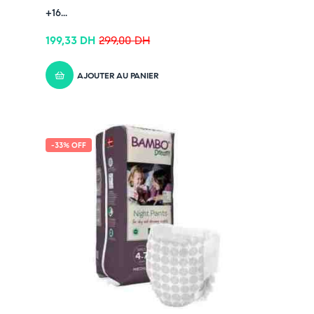
+16...
199,33
DH
299,00
DH
AJOUTER AU PANIER
-33% OFF