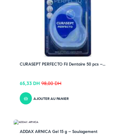
régulier
Pensez-y :
✔ Pour découvrir nos offres et promotions du
moment,
cliquez ici
✔ Suivez-nous sur TikTok –
cliquez ici
✔ Rejoignez-nous sur Instagram –
cliquez ici
CURASEPT PERFECTO Fil Dentaire 50 pcs –...
65,33
DH
98,00
DH
AJOUTER AU PANIER
-33% OFF
ADDAX ARNICA Gel 15 g – Soulagement