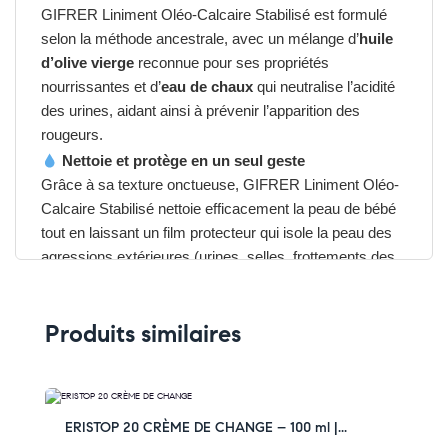
GIFRER Liniment Oléo-Calcaire Stabilisé est formulé
selon la méthode ancestrale, avec un mélange d’
huile
d’olive vierge
reconnue pour ses propriétés
nourrissantes et d’
eau de chaux
qui neutralise l’acidité
des urines, aidant ainsi à prévenir l’apparition des
rougeurs.
Nettoie et protège en un seul geste
Grâce à sa texture onctueuse, GIFRER Liniment Oléo-
Calcaire Stabilisé nettoie efficacement la peau de bébé
tout en laissant un film protecteur qui isole la peau des
agressions extérieures (urines, selles, frottements des
couches).
Respectueux de la peau délicate
Produits similaires
Sans parfum, sans conservateur et testé sous contrôle
dermatologique, il convient parfaitement aux peaux
sensibles et fragiles des nourrissons dès la naissance.
Pratique au quotidien
-35% OFF
ERISTOP 20 CRÈME DE CHANGE – 100 ml |...
Son format
250 ml
est idéal pour une utilisation à la