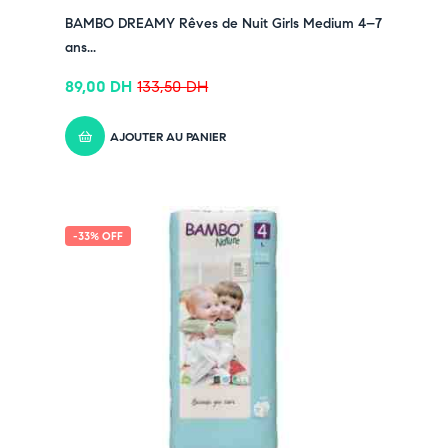
BAMBO DREAMY Rêves de Nuit Girls Medium 4–7
ans...
89,00
DH
133,50
DH
AJOUTER AU PANIER
-33% OFF