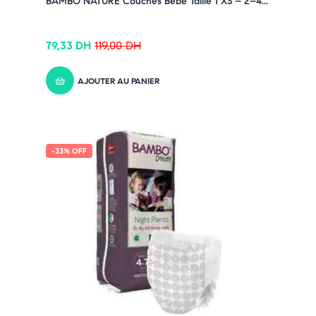
BAMBO NATURE Couches Bébé Taille 1 XS – 2–4...
79,33
DH
119,00
DH
AJOUTER AU PANIER
-33% OFF