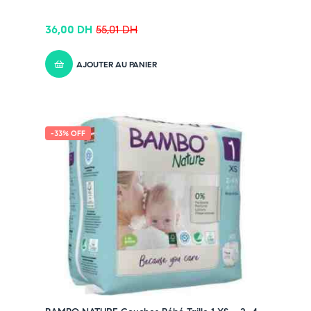
maison ou à emporter, garantissant un soin protecteur à
chaque change.
36,00
DH
55,01
DH
Avantages du GIFRER Liniment Oléo-
AJOUTER AU PANIER
Calcaire Stabilisé
➤ Nettoie en douceur et protège la peau du siège
➤ Aide à prévenir les irritations et rougeurs
➤ Formule naturelle à base d’huile d’olive
-33% OFF
➤ Sans parfum ni conservateur
➤ Convient dès la naissance
Pensez-y :
✔ Pour découvrir nos offres et promotions du
moment,
cliquez ici
✔ Suivez-nous sur TikTok –
cliquez ici
✔ Rejoignez-nous sur Instagram –
cliquez ici