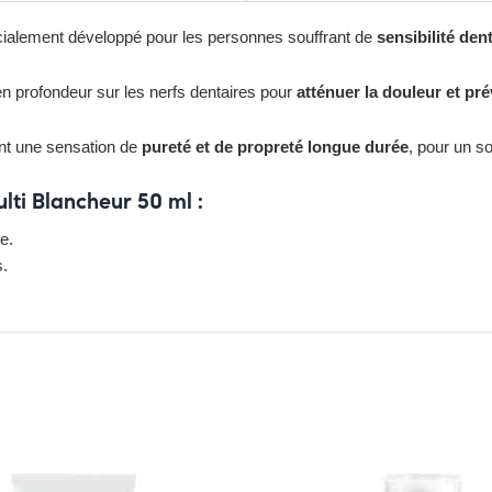
ialement développé pour les personnes souffrant de
sensibilité den
t en profondeur sur les nerfs dentaires pour
atténuer la douleur et prév
nt une sensation de
pureté et de propreté longue durée
, pour un so
ti Blancheur 50 ml :
e.
s.
z ici