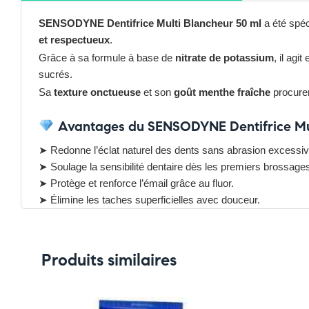
SENSODYNE Dentifrice Multi Blancheur 50 ml
a été spéc
et respectueux
.
Grâce à sa formule à base de
nitrate de potassium
, il agi
sucrés.
Sa
texture onctueuse
et son
goût menthe fraîche
procure
Avantages du SENSODYNE Dentifrice Mul
➤ Redonne l’éclat naturel des dents sans abrasion excessiv
➤ Soulage la sensibilité dentaire dès les premiers brossage
➤ Protège et renforce l’émail grâce au fluor.
➤ Élimine les taches superficielles avec douceur.
➤ Laisse une haleine fraîche et durable.
Pensez-y :
✔ Pour découvrir nos offres et promotions du moment,
clique
Produits similaires
✔ Suivez-nous sur TikTok –
cliquez ici
✔ Rejoignez-nous sur Instagram –
cliquez ici