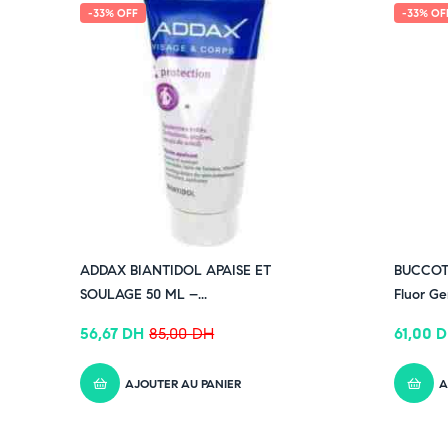
-33% OFF
-33% OF
ADDAX BIANTIDOL APAISE ET
BUCCOTH
SOULAGE 50 ML –...
Fluor Gen
56,67
DH
85,00
DH
61,00
D
AJOUTER AU PANIER
A