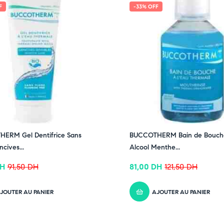
F
-33% OFF
ERM Gel Dentifrice Sans
BUCCOTHERM Bain de Bouch
cives...
Alcool Menthe...
H
91,50
DH
81,00
DH
121,50
DH
JOUTER AU PANIER
AJOUTER AU PANIER