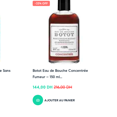
-33% OFF
e Sans
Botot Eau de Bouche Concentrée
Fumeur – 150 ml...
144,00
DH
216,00
DH
AJOUTER AU PANIER