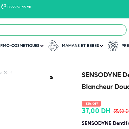
06 29 26 29 28
DERMO-COSMETIQUES
MAMANS ET BEBES
PRE
SENSODYNE Dent
Blancheur Douc
-33% OFF
37,00
DH
55,50
D
SENSODYNE Dentifri