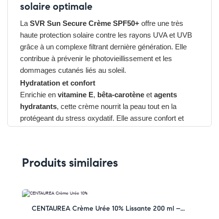
solaire optimale
La
SVR Sun Secure Crème SPF50+
offre une très
haute protection solaire contre les rayons UVA et UVB
grâce à un complexe filtrant dernière génération. Elle
contribue à prévenir le photovieillissement et les
dommages cutanés liés au soleil.
Hydratation et confort
Enrichie en
vitamine E
,
bêta-carotène
et
agents
hydratants
, cette crème nourrit la peau tout en la
protégeant du stress oxydatif. Elle assure confort et
douceur tout au long de la journée.
Texture agréable et non grasse
Sa texture onctueuse et veloutée pénètre rapidement,
Produits similaires
sans laisser de film blanc ni collant. Idéale pour un
usage quotidien, elle convient à tous les types de peaux,
même sensibles.
Avantages du SVR Sun Secure Crème
-33% OFF
CENTAUREA Crème Urée 10% Lissante 200 ml –...
➤ Très haute protection solaire SPF50+